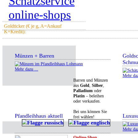
Schätzservice
online-shops
Goldticker (€ je g, A=Ankauf
K=Kredit):
Münzen + Barren
Golds
Schmu
Mehr dazu ...
Mehr daz
Barren und Münzen
aus
Gold
,
Silber
,
Palladium
oder
Platin
– beleihen
oder verkaufen.
Bei uns können Sie
Pfandleihhaus aktuell
Luxus
frei wählen!
Mehr daz
Online-Shop