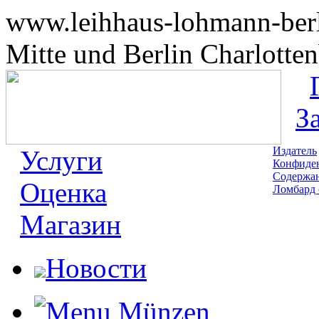
www.leihhaus-lohmann-berli
Mitte und Berlin Charlotte
З
Издатель
Услуги
Конфиде
Содержа
Оценка
Ломбард 
Магазин
Новости