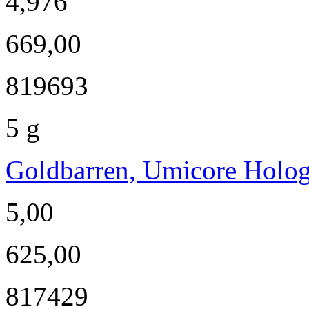
4,976
669,00
819693
5 g
Goldbarren, Umicore Hol
5,00
625,00
817429